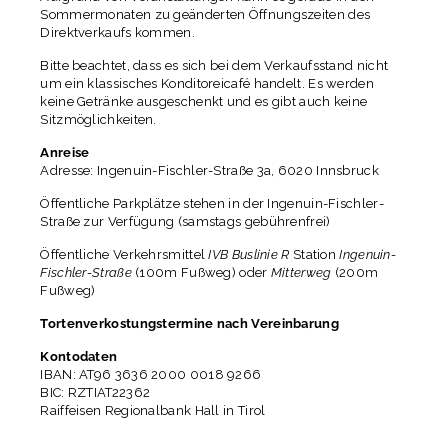
Sommermonaten zu geänderten Öffnungszeiten des
Direktverkaufs kommen.
Bitte beachtet, dass es sich bei dem Verkaufsstand nicht
um ein klassisches Konditoreicafé handelt. Es werden
keine Getränke ausgeschenkt und es gibt auch keine
Sitzmöglichkeiten.
Anreise
Adresse: Ingenuin-Fischler-Straße 3a, 6020 Innsbruck
Öffentliche Parkplätze stehen in der Ingenuin-Fischler-
Straße zur Verfügung (samstags gebührenfrei)
Öffentliche Verkehrsmittel
IVB Buslinie R
Station
Ingenuin-
Fischler-Straße
(100m Fußweg) oder
Mitterweg
(200m
Fußweg)
Tortenverkostungstermine nach Vereinbarung
Kontodaten
IBAN: AT96 3636 2000 0018 9266
BIC: RZTIAT22362
Raiffeisen Regionalbank Hall in Tirol